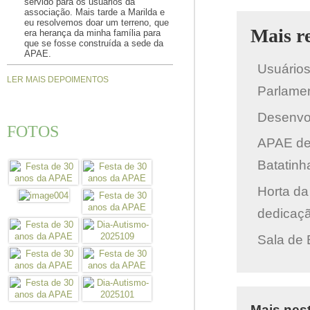
servido para os usuários da
associação. Mais tarde a Marilda e
eu resolvemos doar um terreno, que
Mais r
era herança da minha família para
que se fosse construída a sede da
APAE.
Usuários
LER MAIS DEPOIMENTOS
Parlame
Desenvol
FOTOS
APAE de 
Batatinh
Horta da
dedicaç
Sala de
Mais nest