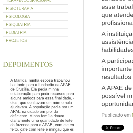
TERAPIA OCUPACIONAL
esse traba
FISIOTERAPIA
que atende
PSICOLOGIA
profissiona
PSIQUIATRIA
PEDIATRIA
A institui
PROJETOS
assistênci
habilidade
A particip
DEPOIMENTOS
importante
resultados
A Marilda, minha esposa trabalhou
bastante para a fundação da APAE
A APAE de 
de Cruzília. Ela pedia minha
colaboração para pedir recursos para
possível m
alguns amigos para essa finalidade, e
eles, que confiavam em mim e nela
oportunida
ajudavam. A população pedia por uma
APAE na cidade em prol do
Publicado em
deficiente. Minha família doava
diariamente uma quantidade de leite
da fazenda para a APAE, com ele era
feito, café com leite e mingau que era