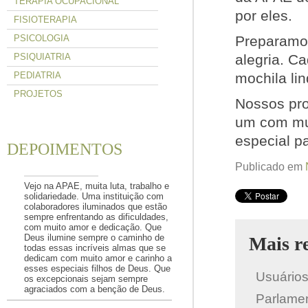
TERAPIA OCUPACIONAL
por eles.
FISIOTERAPIA
PSICOLOGIA
Preparamos
PSIQUIATRIA
alegria. C
PEDIATRIA
mochila lin
PROJETOS
Nossos pro
um com mui
especial p
DEPOIMENTOS
Publicado em
Vejo na APAE, muita luta, trabalho e
solidariedade. Uma instituição com
colaboradores iluminados que estão
sempre enfrentando as dificuldades,
com muito amor e dedicação. Que
Deus ilumine sempre o caminho de
Mais r
todas essas incríveis almas que se
dedicam com muito amor e carinho a
esses especiais filhos de Deus. Que
Usuários
os excepcionais sejam sempre
agraciados com a benção de Deus.
Parlame